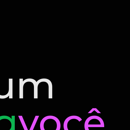
 um
g
você